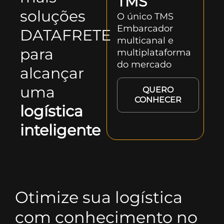
TMS
soluções
O único TMS
Embarcador
DATAFRETE
multicanal e
para
multiplataforma
do mercado
alcançar
uma
QUERO
CONHECER
logística
inteligente
Otimize sua logística
com conhecimento no