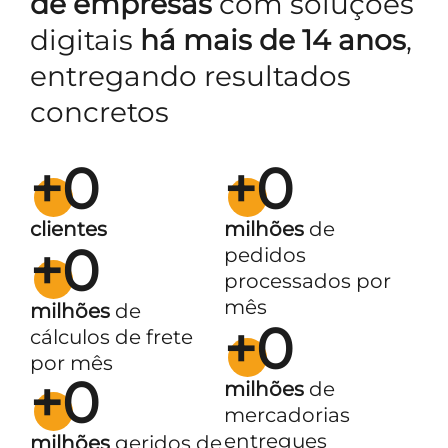
de empresas
com soluções
digitais
há mais de 14 anos
,
entregando resultados
concretos
+
0
+
0
clientes
milhões
de
+
0
pedidos
processados por
mês
milhões
de
+
0
cálculos de frete
por mês
+
0
milhões
de
mercadorias
entregues
milhões
geridos de