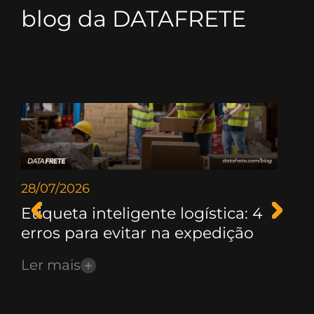
blog da DATAFRETE
28/07/2026
21/
Etiqueta inteligente logística: 4
Ge
erros para evitar na expedição
Fr
Ler mais
Le