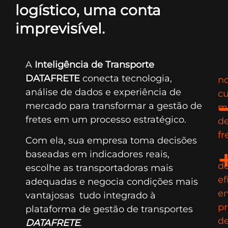
logístico, uma conta
imprevisível.
A
Inteligência de Transporte
DATAFRETE
conecta tecnologia,
n
análise de dados e experiência de
cu
mercado para transformar a gestão de
m
fretes em um processo estratégico.
d
fr
Com ela, sua empresa toma decisões
baseadas em indicadores reais,
d
escolhe as transportadoras mais
ef
adequadas e negocia condições mais
e
vantajosas tudo integrado à
pr
plataforma de gestão de transportes
d
DATAFRETE
.