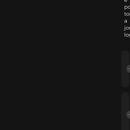
po
t
a
jo
lo