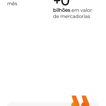
+
0
mês
bilhões
em valor
de mercadorias
Os processos
de gestão de
frete se
tornaram
simples,
organizados e
de fácil acesso e
controle.