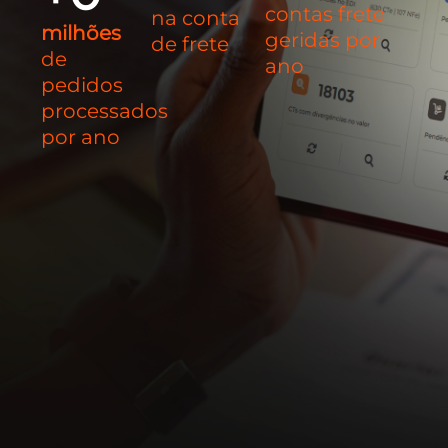
contas frete
na conta
milhões
geridas por
de frete
de
ano
pedidos
processados
por ano