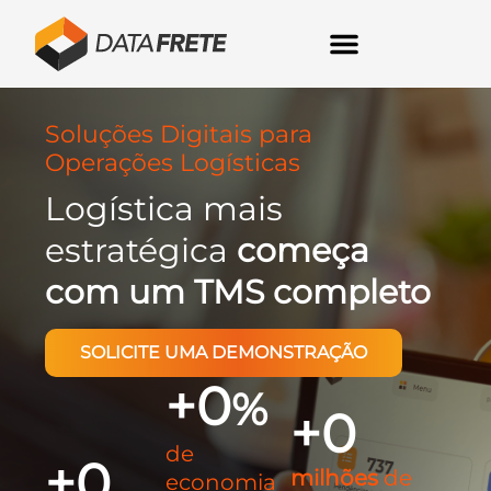
Soluções Digitais para
Operações Logísticas
Logística mais
estratégica
começa
com um TMS completo
SOLICITE UMA DEMONSTRAÇÃO
+
0
%
+
0
de
+
0
milhões
de
economia