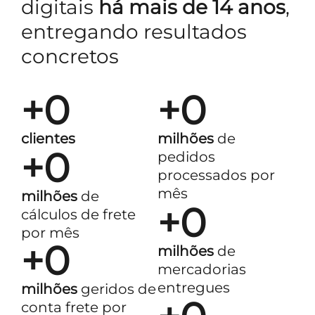
digitais
há mais de 14 anos
,
entregando resultados
concretos
+
0
+
0
clientes
milhões
de
+
0
pedidos
processados por
mês
milhões
de
+
0
cálculos de frete
por mês
+
0
milhões
de
mercadorias
entregues
milhões
geridos de
conta frete por