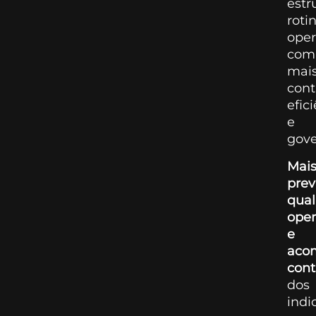
estr
roti
oper
com
mai
cont
efic
e
gove
Mai
prev
qual
oper
e
aco
cont
dos
indi