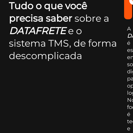
Tudo o que você
precisa saber
sobre a
DATAFRETE
e o
A
D
sistema TMS, de forma
é
es
descomplicada
e
so
di
pa
o
lo
N
fo
é
te
e