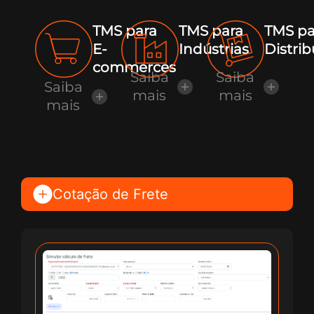
TMS para
TMS para
TMS pa
E-
Indústrias
Distri
commerces
Saiba
Saiba
Saiba
mais
mais
mais
Cotação de Frete