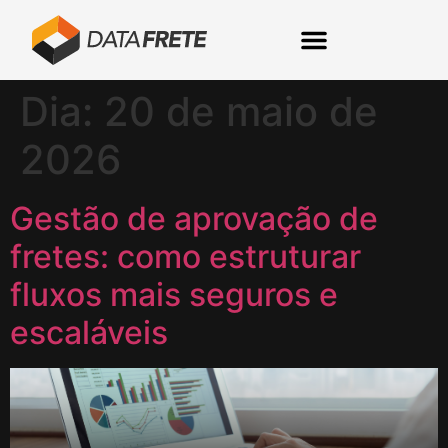
Dia:
20 de maio de
2026
Gestão de aprovação de
fretes: como estruturar
fluxos mais seguros e
escaláveis