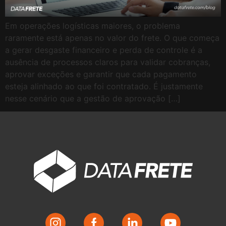
Em operações logísticas maiores, o problema
raramente está apenas no valor do frete. O que começa
a gerar desgaste financeiro e perda de controle é a
ausência de processos claros para validar cobranças,
aprovar exceções e garantir que cada pagamento
esteja alinhado ao que foi contratado. É justamente
nesse cenário que a gestão de aprovação […]