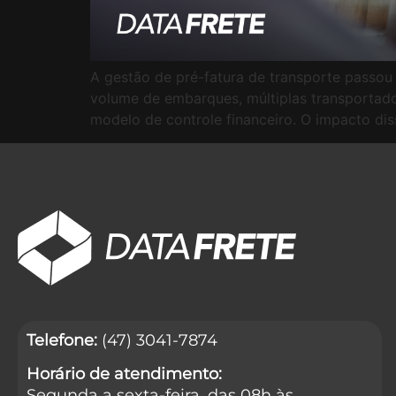
A gestão de pré-fatura de transporte passou
volume de embarques, múltiplas transportado
modelo de controle financeiro. O impacto di
Telefone:
(47) 3041-7874
Horário de atendimento:
Segunda a sexta-feira, das 08h às