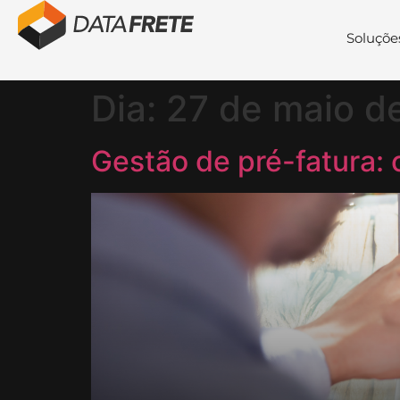
Soluçõe
Dia:
27 de maio d
Gestão de pré-fatura: 