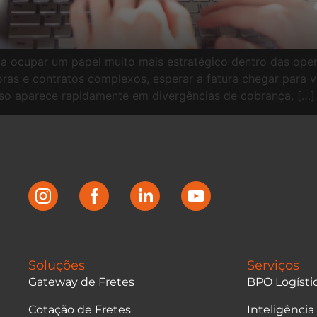
 a ocupar um papel muito mais estratégico dentro das ope
ras e contratos complexos, esperar a fatura chegar para v
sso aparece rapidamente em divergências de cobrança, […]
Soluções
Serviços
Gateway de Fretes
BPO Logísti
Cotação de Fretes
Inteligência