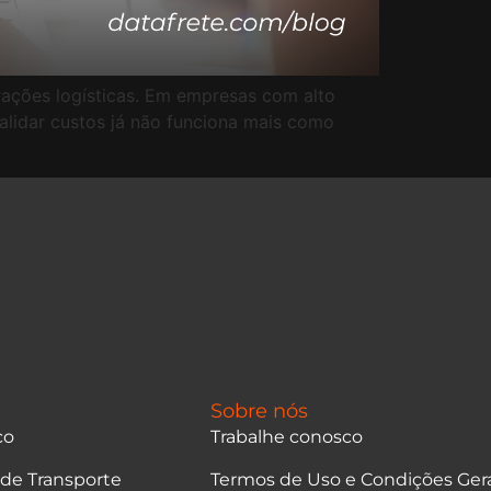
rações logísticas. Em empresas com alto
alidar custos já não funciona mais como
Sobre nós
co
Trabalhe conosco
 de Transporte
Termos de Uso e Condições Ger