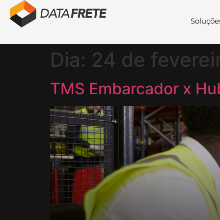
Soluçõe
Dia:
24 de feverei
TMS Embarcador x Hub 