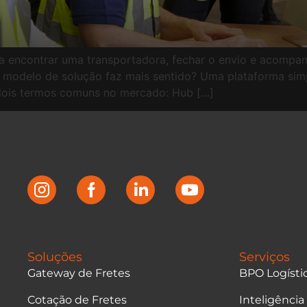
asta encontrar uma transportadora, fechar o envio e acomp
al modelo de solução faz mais sentido? Uma plataforma si
dois termos comuns no mercado: Hub […]
Soluções
Serviços
Gateway de Fretes
BPO Logísti
Cotação de Fretes
Inteligência