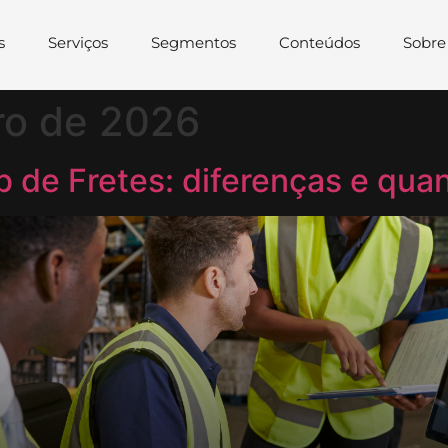
s
Serviços
Segmentos
Conteúdos
Sobre
ro de 2026
de Fretes: diferenças e qua