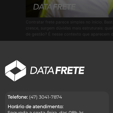
Contratar frete parece simples no início. B
cresce, surgem dúvidas mais estruturais: qu
de gestão? É nesse contexto que aparecem 
Telefone:
(47) 3041-7874
Horário de atendimento:
Segunda a sexta-feira, das 08h às