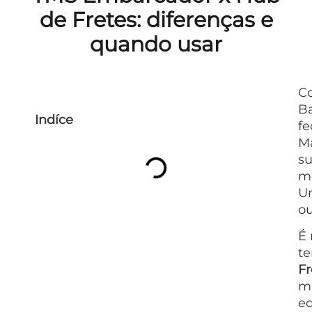
de Fretes: diferenças e
quando usar
Co
Ba
Indíce
fe
Ma
su
mo
Um
ou
É 
t
Fr
mu
e