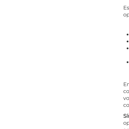
E
o
Em
co
vo
co
Sí
o