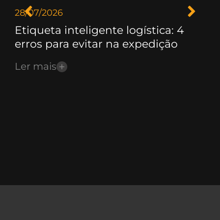
28/07/2026
21/
Etiqueta inteligente logística: 4
Ge
erros para evitar na expedição
Fr
Ler mais
Le