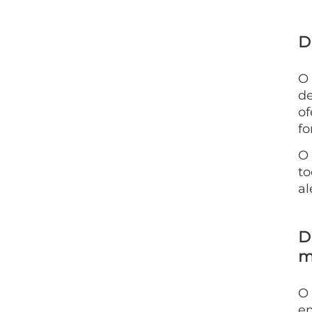
D
O 
de
of
fo
O 
to
al
D
m
O 
em