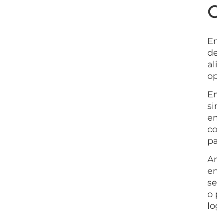
En
de
al
op
En
si
em
co
pa
An
en
se
o 
lo