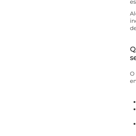
es
Al
i
de
Q
s
O 
e