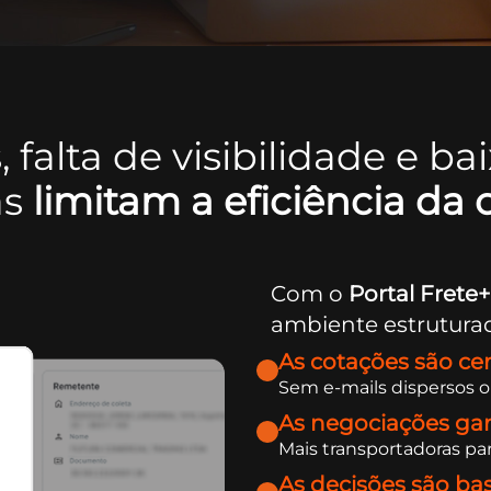
falta de visibilidade e b
as
limitam a eficiência da 
Com o
Portal Frete
ambiente estrutura
As cotações são cen
Sem e-mails dispersos ou
As negociações ga
Mais transportadoras p
As decisões são b