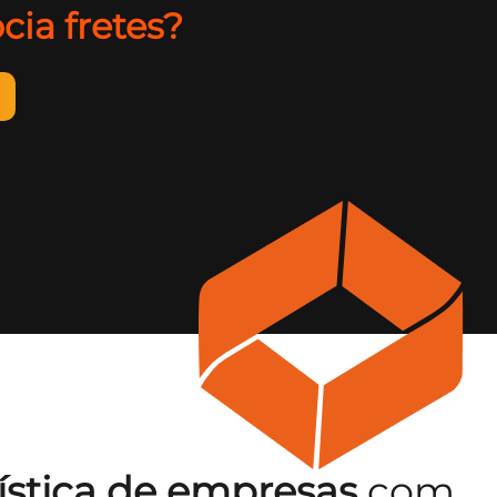
cia fretes?
ística de empresas
com