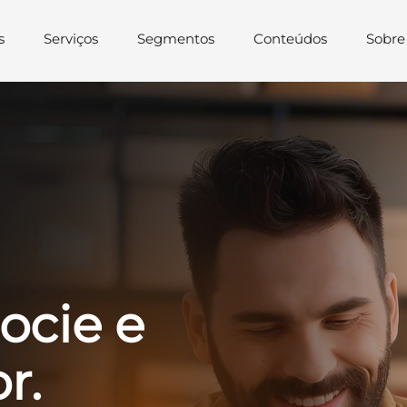
s
Serviços
Segmentos
Conteúdos
Sobre
ocie e
r.