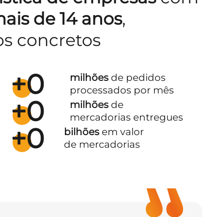
ais de 14 anos
,
os concretos
+
0
milhões
de pedidos
processados por mês
+
0
milhões
de
mercadorias entregues
+
0
bilhões
em valor
de mercadorias