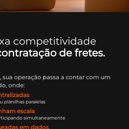
aixa competitividade
contratação de fretes.
+
, sua operação passa a contar com um
do, onde:
tralizadas
 planilhas paralelas
nham escala
articipando simultaneamente
aseadas em dados