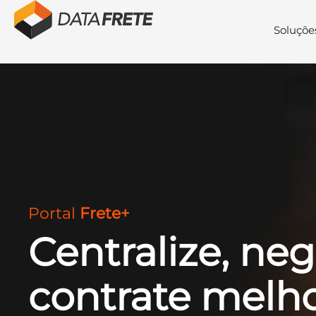
Soluçõe
Portal
Frete+
Centralize, neg
contrate melho