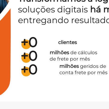
soluções digitais
há m
entregando resultad
+
0
clientes
+
0
milhões
de cálculos
de frete por mês
+
0
milhões
geridos de
conta frete por mês