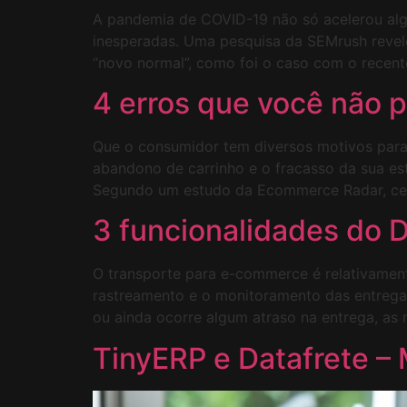
A pandemia de COVID-19 não só acelerou al
inesperadas. Uma pesquisa da SEMrush reve
“novo normal”, como foi o caso com o recente
4 erros que você não 
Que o consumidor tem diversos motivos para 
abandono de carrinho e o fracasso da sua e
Segundo um estudo da Ecommerce Radar, ce
3 funcionalidades do
O transporte para e-commerce é relativament
rastreamento e o monitoramento das entregas
ou ainda ocorre algum atraso na entrega, as
TinyERP e Datafrete – 