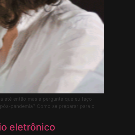
ca até então mas a pergunta que eu faço
no pós-pandemia? Como se preparar para o
o eletrônico