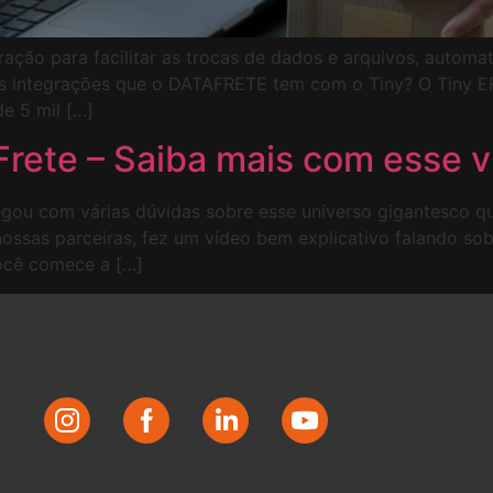
ação para facilitar as trocas de dados e arquivos, autom
 as integrações que o DATAFRETE tem com o Tiny? O Tiny ER
e 5 mil […]
Frete – Saiba mais com esse v
egou com várias dúvidas sobre esse universo gigantesco que
ssas parceiras, fez um vídeo bem explicativo falando sobr
você comece a […]