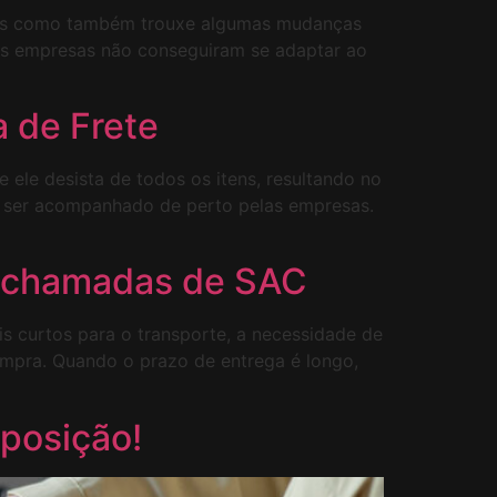
ntes como também trouxe algumas mudanças
as empresas não conseguiram se adaptar ao
a de Frete
ele desista de todos os itens, resultando no
a ser acompanhado de perto pelas empresas.
s chamadas de SAC
s curtos para o transporte, a necessidade de
ompra. Quando o prazo de entrega é longo,
sposição!