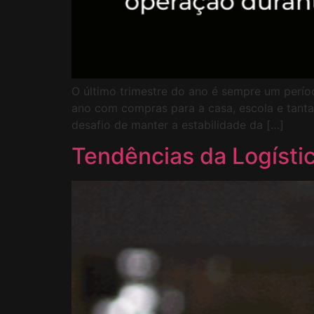
O último trimestre do ano é sempre um períod
ano com compras para a casa, escola e tant
desafio de manter a estabilidade da […]
Tendências da Logísti