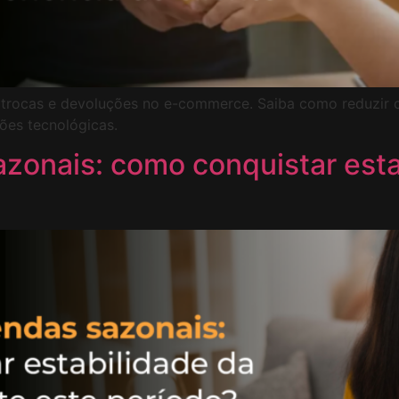
 trocas e devoluções no e-commerce. Saiba como reduzir cus
ções tecnológicas.
azonais: como conquistar est