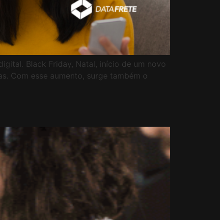
ital. Black Friday, Natal, início de um novo
das. Com esse aumento, surge também o