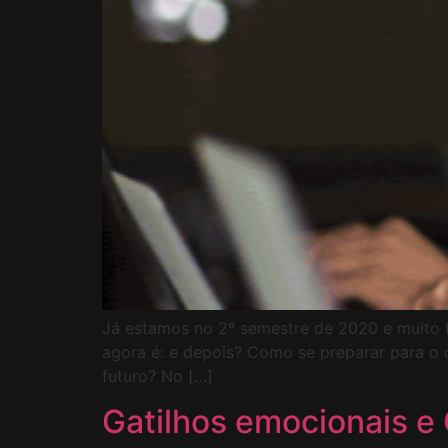
Já estamos no 2º semestre de 2020 e muito f
agora é: e depois? Como se preparar para o 
futuro? No […]
Gatilhos emocionais e