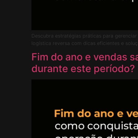
Descubra estratégias práticas para gerenciar
logística reversa com dicas eficientes e solu
Fim do ano e vendas s
durante este período?