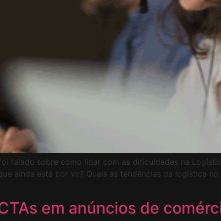
oi falado sobre como lidar com as dificuldades na Logísti
que ainda está por vir? Quais as tendências da logística 
 CTAs em anúncios de comérci