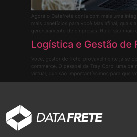
Agora o Datafrete conta com mais uma integr
mais benefícios para você Mas afinal, quais
gerenciamento de empresas. Hoje, são mais d
Logística e Gestão de 
Você, gestor de frete, provavelmente já se p
commerce. O pessoal da Tray Corp, uma de no
virtual, que são importantíssimos para que 