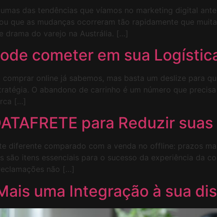
gumas das tendências que víamos no marketing digital a
lou que as mudanças ocorreram tão rapidamente que muit
 drama do varejo na Austrália. […]
pode cometer em sua Logístic
comprar online já sabemos, mas basta um deslize para que 
stratégia. O abandono de carrinho é um número que precis
rca […]
 DATAFRETE para Reduzir sua
e diferente comparado com a venda no offline: prazos mai
 são itens essenciais para o sucesso da experiência da c
 reclamações não […]
Mais uma Integração à sua di