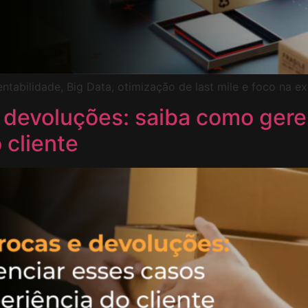
tabilidade, Big Data, otimização de last mile e foco na exp
 devoluções: saiba como gere
 cliente