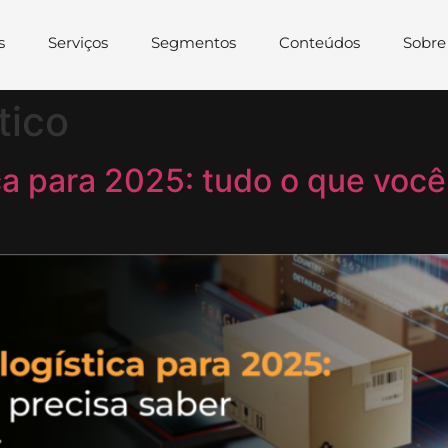
s
Serviços
Segmentos
Conteúdos
Sobre
tico
a para 2025: tudo o que você