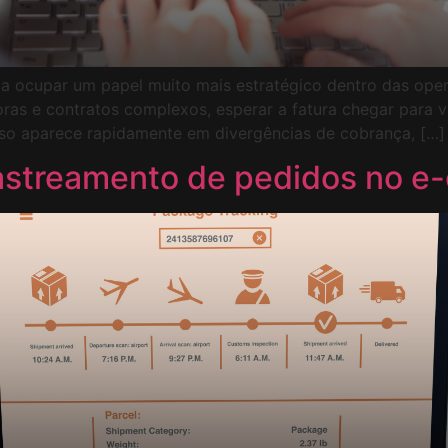
 a ocupar um papel muito mais estratégico dentro das ope
ras e contratos complexos, esperar a fatura chegar para v
sso aparece rapidamente em divergências de cobrança, […]
rastreamento de pedidos no 