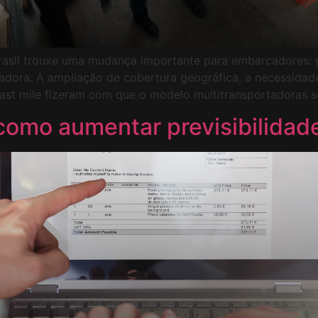
Brasil trouxe uma mudança importante para embarcadores
adora. A ampliação de cobertura geográfica, a necessidade
ast mile fizeram com que o modelo multitransportadoras s
como aumentar previsibilidade