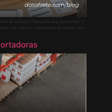
ontos de pressão financeira das operações. O
tação da marca e capacidade de escala. Isso
portadoras