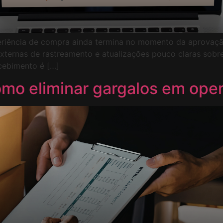
ência de compra ainda termina no momento da aprovação d
ternas de rastreamento e atualizações pouco claras sobre
cebimento é […]
como eliminar gargalos em ope