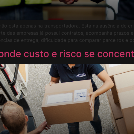
ão está apenas na transportadora. Está na ausência de cri
rte das empresas já possui contratos, acompanha prazos e
ências de entrega, dificuldade para comparar parceiros e po
: onde custo e risco se concen