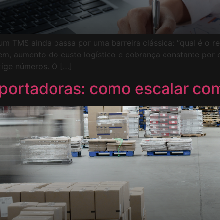
m TMS ainda passa por uma barreira clássica: “qual é o ret
, aumento do custo logístico e cobrança constante por efi
xige números. O […]
ortadoras: como escalar com