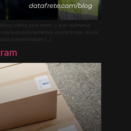
térios claros para medir o que realmente
 cobra posicionamentos operacionais. Ainda
uca previsibilidade […]
tram