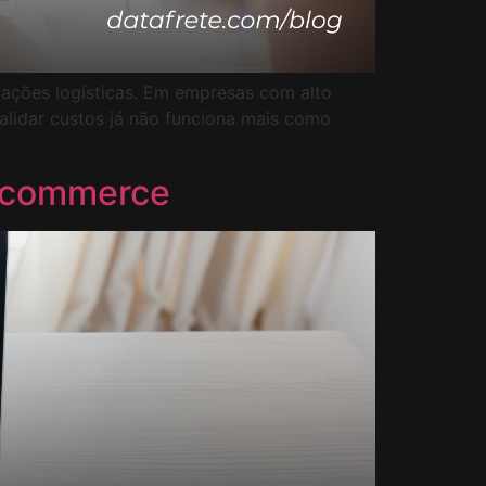
rações logísticas. Em empresas com alto
alidar custos já não funciona mais como
e-commerce