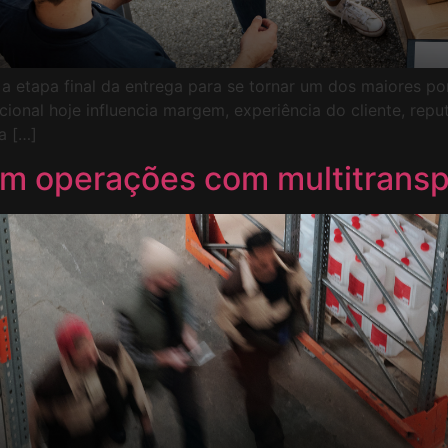
s a etapa final da entrega para se tornar um dos maiores p
onal hoje influencia margem, experiência do cliente, repu
a […]
em operações com multitrans