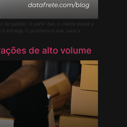
o pedido. A partir dali, o cliente passa a
 a entrega. O problema é que, para o
rações de alto volume