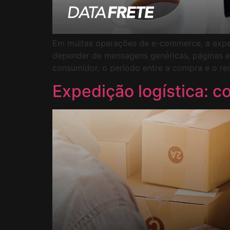
Em muitas operações de e-commerce, a experi
depender de mensagens genéricas, páginas ex
consumidor, o período entre a compra e o re
Expedição logística: 