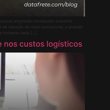
: poucas empresas conseguem sustentar
 de redução de risco operacional, a pressão
e tornasse cada […]
 nos custos logísticos