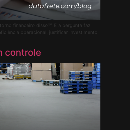
orno financeiro disso?”. E a pergunta faz
ciência operacional, justificar investimento
 controle