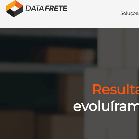
Soluçõe
Result
evoluíram