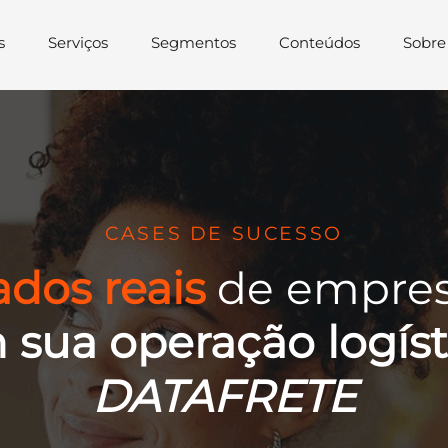
s
Serviços
Segmentos
Conteúdos
Sobre
CASES DE SUCESSO
ados reais
de empre
 sua operação logíst
DATAFRETE