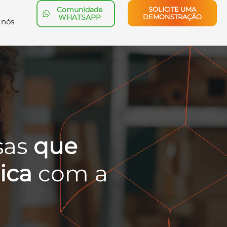
Comunidade
SOLICITE UMA
WHATSAPP
DEMONSTRAÇÃO
 nós
sas
que
ica
com a