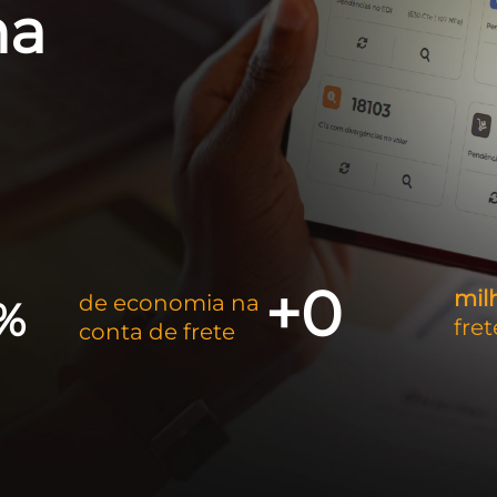
ma
+
0
mil
de economia na
%
fre
conta de frete