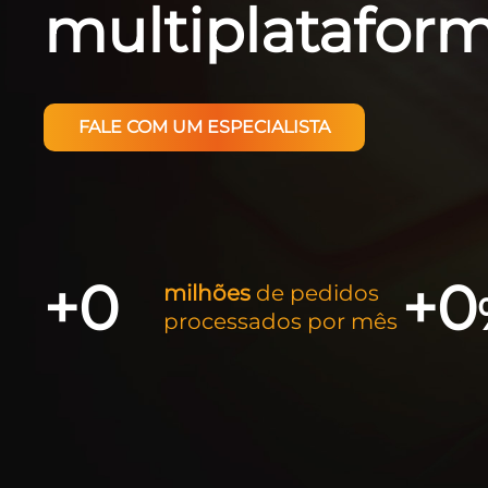
multiplatafor
FALE COM UM ESPECIALISTA
+
0
+
0
milhões
de pedidos
processados por mês