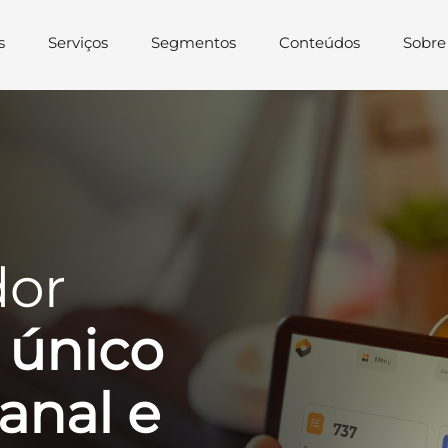
s
Serviços
Segmentos
Conteúdos
Sobre
or
 único
anal e