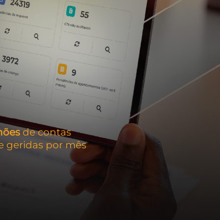
hões
de contas
te geridas por mês