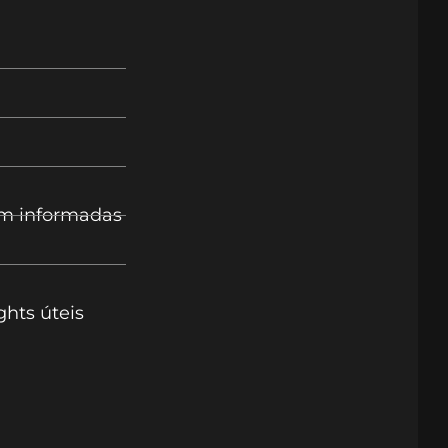
em informadas
ghts úteis