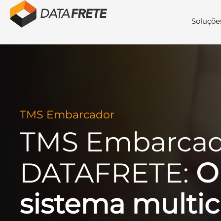
Soluçõe
TMS Embarcador
TMS Embarcad
DATAFRETE:
O
sistema multic