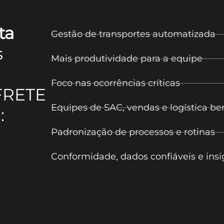
ta
Gestão de transportes automatizada
s
Mais produtividade para a equipe
s
Foco nas ocorrências críticas
FRETE
Equipes de SAC, vendas e logística b
:
Padronização de processos e rotinas
Conformidade, dados confiáveis e insi