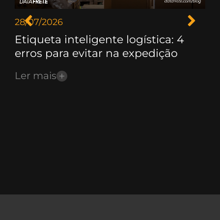
28/07/2026
21/
Etiqueta inteligente logística: 4
Ge
erros para evitar na expedição
Fr
Ler mais
Le